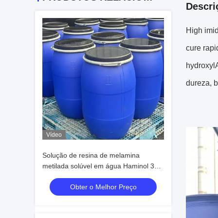
Descri
High imid
cure rapi
hydroxyl
dureza, b
Vídeo
Solução de resina de melamina
metilada solúvel em água Haminol 385
Para revestimentos industriais
Obter o Melhor Preço