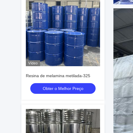
Vídeo
Resina de melamina metilada-325
Obter o Melhor Preço