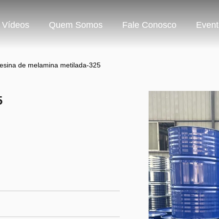
Vídeos
Quem Somos
Fale Conosco
Event
esina de melamina metilada-325
5