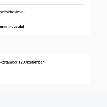
oxi/hidroximetil
grau industrial
kg/tambor 1200kg/tambor