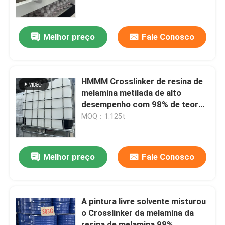
Revestimentos
Quem Somos
Melhor preço
Fale Conosco
Fábrica
HMMM Crosslinker de resina de
Controle de Qualidade
melamina metilada de alto
desempenho com 98% de teor
sólido, incolor e transparente,
MOQ：1.125t
Fale Conosco
com baixo COV para
revestimentos industriais
notícias
Melhor preço
Fale Conosco
Blog
A pintura livre solvente misturou
o Crosslinker da melamina da
Pedir um orçamento
resina de melamina 98%