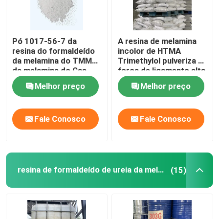
Pó 1017-56-7 da
A resina de melamina
resina do formaldeído
incolor de HTMA
da melamina do TMM
Trimethylol pulveriza a
da melamina do Cas
força de ligamento alta
Trimethylol
Melhor preço
Melhor preço
Fale Conosco
Fale Conosco
resina de formaldeído de ureia da melamina
(15)