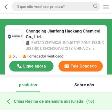
Chongqing Jianfeng Haokang Chemical
Co., Ltd.
BAITAO CHEMICAL INDUSTRY ZONE, FULING
DISTRICT, CHONGQING CITY, CHINA,China
5.0
Fornecedor verificado
Ligue agora
Fale Conosco
produtos
Sobre nós
China Resina de melamina misturada
(16)