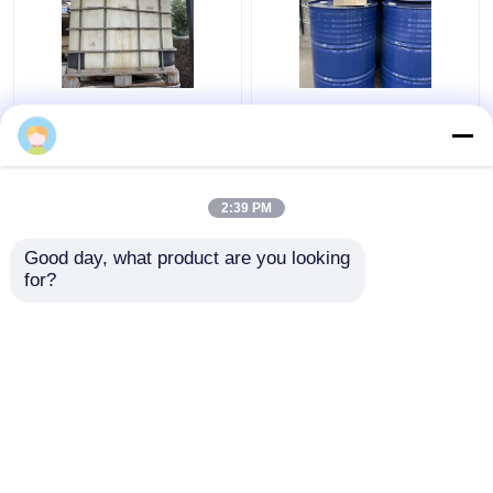
Resina ised metílica
Ureia livre da melamina
livre solvente de resina
do formaldeído para a
de formaldeído de
pintura e a pré-
ureia da melamina de
lacagem em contínuo
98% amino
do recipiente
2:39 PM
Melhor preço
Melhor preço
Good day, what product are you looking 
for?
Fale Conosco
Fale Conosco
Veja mais
Casa
Mapa do Site
Fale Conosco
Desktop Site
Mapa do Site
Política de Privacidade