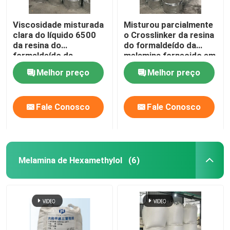
Viscosidade misturada
Misturou parcialmente
clara do líquido 6500
o Crosslinker da resina
da resina do
do formaldeído da
formaldeído da
melamina fornecido em
melamina
Iso-Butanol
Melhor preço
Melhor preço
Fale Conosco
Fale Conosco
Melamina de Hexamethylol
(6)