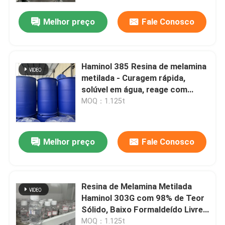
Melhor preço
Fale Conosco
Haminol 385 Resina de melamina
metilada - Curagem rápida,
solúvel em água, reage com
grupos hidroxilo e carboxilo
MOQ：1.125t
Melhor preço
Fale Conosco
Casa
Resina de Melamina Metilada
Produtos
Haminol 303G com 98% de Teor
Sólido, Baixo Formaldeído Livre
e Alta Viscosidade para
Vídeos
MOQ：1.125t