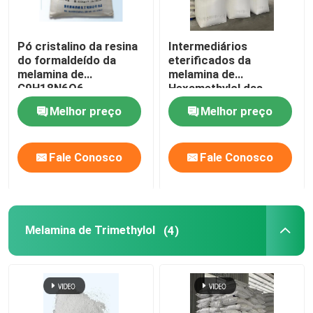
Pó cristalino da resina
Intermediários
do formaldeído da
eterificados da
melamina de
melamina de
C9H18N6O6
Hexamethylol das
Hexamethylol
amino resinas
Melhor preço
Melhor preço
Fale Conosco
Fale Conosco
Melamina de Trimethylol
(4)