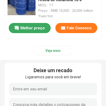
MOQ：1T
Preço：RMB 10,000 - 20,000 million
Resina de melamina de Hexamethoxymethyl
Yuan/ton
Resina misturada do formaldeído da melamina
Melhor preço
Fale Conosco
Resina de melamina misturada
Veja mais
Melamina de Hexamethylol
Deixe um recado
Melamina de Trimethylol
Ligaremos para você em breve!
resina de formaldeído de ureia da melamina
Crosslinker da melamina